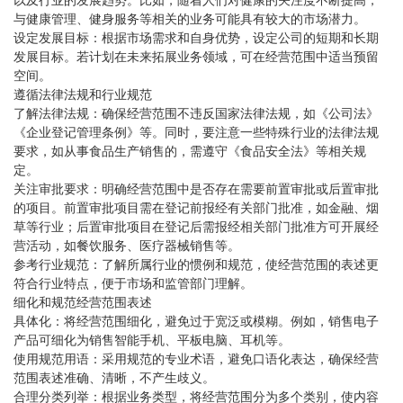
以及行业的发展趋势。比如，随着人们对健康的关注度不断提高，
与健康管理、健身服务等相关的业务可能具有较大的市场潜力。
设定发展目标：根据市场需求和自身优势，设定公司的短期和长期
发展目标。若计划在未来拓展业务领域，可在经营范围中适当预留
空间。
遵循法律法规和行业规范
了解法律法规：确保经营范围不违反国家法律法规，如《公司法》
《企业登记管理条例》等。同时，要注意一些特殊行业的法律法规
要求，如从事食品生产销售的，需遵守《食品安全法》等相关规
定。
关注审批要求：明确经营范围中是否存在需要前置审批或后置审批
的项目。前置审批项目需在登记前报经有关部门批准，如金融、烟
草等行业；后置审批项目在登记后需报经相关部门批准方可开展经
营活动，如餐饮服务、医疗器械销售等。
参考行业规范：了解所属行业的惯例和规范，使经营范围的表述更
符合行业特点，便于市场和监管部门理解。
细化和规范经营范围表述
具体化：将经营范围细化，避免过于宽泛或模糊。例如，销售电子
产品可细化为销售智能手机、平板电脑、耳机等。
使用规范用语：采用规范的专业术语，避免口语化表达，确保经营
范围表述准确、清晰，不产生歧义。
合理分类列举：根据业务类型，将经营范围分为多个类别，使内容